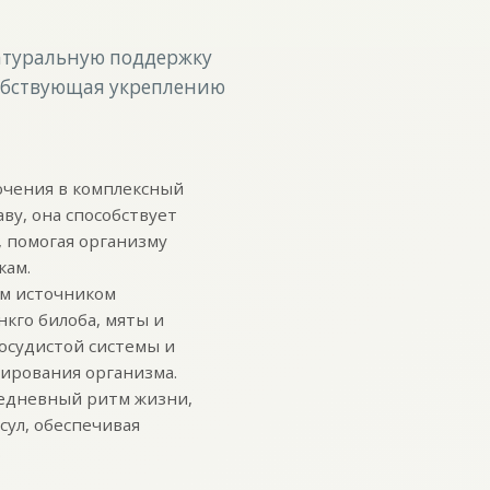
натуральную поддержку
собствующая укреплению
ючения в комплексный
ву, она способствует
 помогая организму
кам.
ым источником
кго билоба, мяты и
осудистой системы и
ирования организма.
седневный ритм жизни,
сул, обеспечивая
.