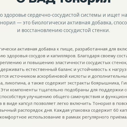
ся о здоровье сердечно-сосудистой системы и ищет 
Тонорил — это биологически активная добавка, спо
и восстановлению сосудистой стенки.
гически активная добавка к пище, разработанная для вкл
ю здоровья сосудов и капилляров. Благодаря своему соста
креплению и повышению эластичности сосудистых стенок,
держивать естественный баланс и устойчивость к нагруз
ется источником аскорбиновой кислоты и дополнительн
, ликопина, а также содержит экстракты боярышника, Гин
. Эти компоненты тщательно подобраны для поддержки с
 способствуя улучшению общего самочувствия и функцион
а в виде капсул позволяет легко включить Тонорил в пов
ычный распорядок дня. Каждая упаковка содержит 60 кап
комфортное использование в рамках регулярного приёма