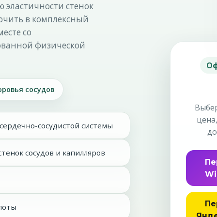
 эластичности стенок
ючить в комплексный
есте со
ованной физической
Оф
ровья сосудов
Выбер
цена
сердечно-сосудистой системы
до
тенок сосудов и капилляров
Пе
Wi
Пе
лоты
Янде