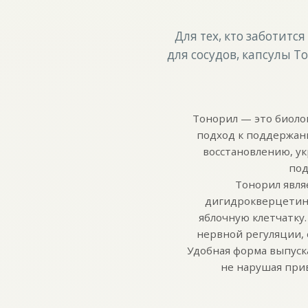
Для тех, кто заботит
для сосудов, капсулы 
Тонорил — это биоло
подход к поддержани
восстановлению, у
под
Тонорил явля
дигидрокверцетина
яблочную клетчатку
нервной регуляции,
Удобная форма выпуск
не нарушая прив