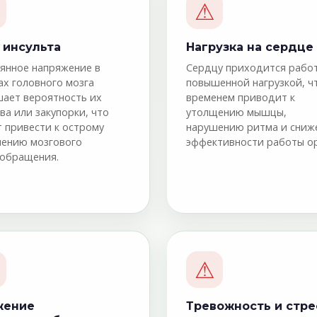
⚠
 инсульта
Нагрузка на сердце
янное напряжение в
Сердцу приходится работ
ах головного мозга
повышенной нагрузкой, ч
ает вероятность их
временем приводит к
ва или закупорки, что
утолщению мышцы,
 привести к острому
нарушению ритма и сни
ению мозгового
эффективности работы ор
обращения.
⚠
жение
Тревожность и стре