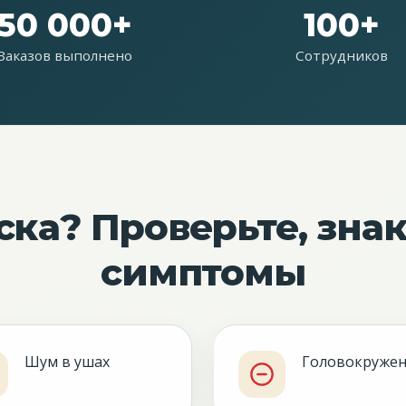
50 000+
100+
Заказов выполнено
Сотрудников
ска? Проверьте, зна
симптомы
Шум в ушах
Головокруже