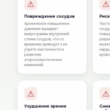
⚠
⚠
Повреждение сосудов
Риск
Хроническое повышенное
Посто
давление вызывает
сосуд
микротравмы внутренней
повыш
стенки сосудов, что со
разры
временем приводит к их
может
утрате эластичности и
наруш
развитию
крово
атеросклеротических
изменений.
⚠
⚠
Ухудшение зрения
Сни